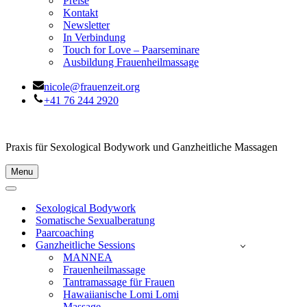
Preise
Kontakt
Newsletter
In Verbindung
Touch for Love – Paarseminare
Ausbildung Frauenheilmassage
nicole@frauenzeit.org
+41 76 244 2920
Praxis für Sexological Bodywork und Ganzheitliche Massagen
Menu
Navigationsmenü
Navigationsmenü
Sexological Bodywork
Somatische Sexualberatung
Paarcoaching
Ganzheitliche Sessions
MANNEA
Frauenheilmassage
Tantramassage für Frauen
Hawaiianische Lomi Lomi
Massage